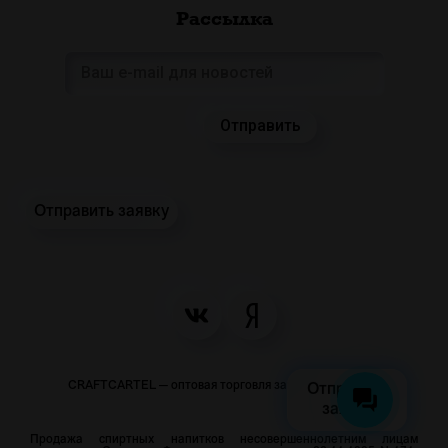
Рассылка
Отправить заявку
CRAFTCARTEL — оптовая торговля закусками и пивом
Отправить
заявку
Продажа спиртных напитков несовершеннолетним лицам