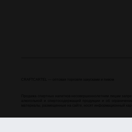
CRAFTCARTEL — оптовая торговля закусками и пивом
Продажа спиртных напитков несовершеннолетним лицам запреще
алкогольной и спиртосодержащей продукции и об ограничении
материалы, размещенные на сайте, носят информационный хара