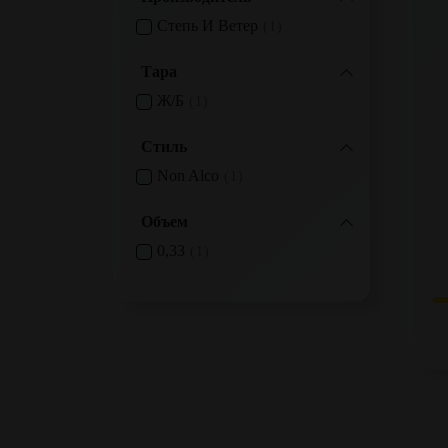
Степь И Ветер
1
Тара
Ж/б
1
Стиль
Non Alco
1
Объем
0,33
1