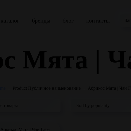
каталог
бренды
блог
контакты
За
с Мята | Ч
me
→
Product Публичное наименование
→
Абрикос Мята | Чай Г
Абрикос Мята | Чай Габа