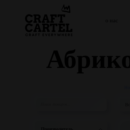
о нас
Абрико
Ho
Производитель