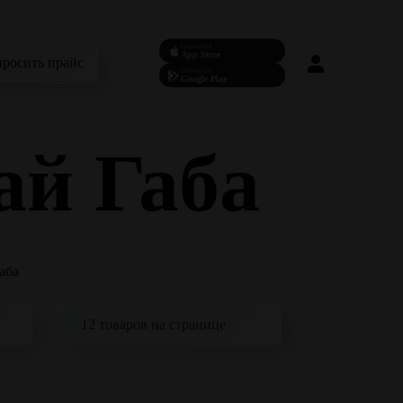
Скачать в
App Store
просить прайс
Скачать в
Google Play
ай Габа
аба