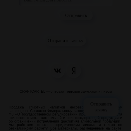
Отправить заявку
CRAFTCARTEL — оптовая торговля закусками и пивом
Отправить
Продажа спиртных напитков несовершеннолетним лицам
заявку
запрещена. Согласно Федеральному закону от 22.11.1995 N 171-
ФЗ «О государственном регулировании производства и оборота
этилового спирта, алкогольной и спиртосодержащей продукции и
об ограничении потребления (распития) алкогольной продукции»
мы работаем только с юридическими лицами и только по
безналичному расчёту. Все материалы, размещенные на сайте,