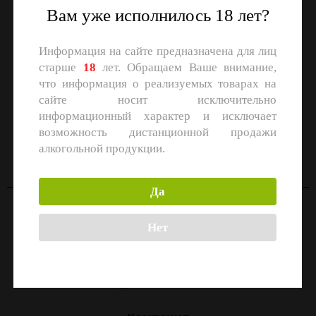
Вам уже исполнилось 18 лет?
Информация на сайте предназначена для лиц
старше
18
лет. Обращаем Ваше внимание,
что информация о реализуемых товарах на
сайте носит исключительно
информационный характер и исключает
СКАЧАЙТЕ ПРИЛОЖЕНИЕ
возможность дистанционной продажи
Скачать в
Скачать в
алкогольной продукции.
App Store
Google Play
Да
Контакты
Нет
Москва, улица Маршала Прошлякова, 26к3с1
+7 (499) 322-21-01
zakaz@1-td.ru