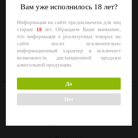
Вам уже исполнилось 18 лет?
Информация на сайте предназначена для лиц
старше
18
лет. Обращаем Ваше внимание,
что информация о реализуемых товарах на
сайте носит исключительно
информационный характер и исключает
СКАЧАЙТЕ ПРИЛОЖЕНИЕ
возможность дистанционной продажи
Скачать в
Скачать в
алкогольной продукции.
App Store
Google Play
Да
Контакты
Нет
Москва, улица Маршала Прошлякова, 26к3с1
+7 (499) 322-21-01
zakaz@1-td.ru