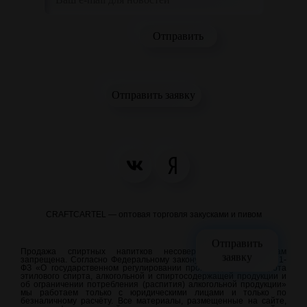
Отправить заявку
CRAFTCARTEL — оптовая торговля закусками и пивом
Отправить
Продажа спиртных напитков несовершеннолетним лицам
заявку
запрещена. Согласно Федеральному закону от 22.11.1995 N 171-
ФЗ «О государственном регулировании производства и оборота
этилового спирта, алкогольной и спиртосодержащей продукции и
об ограничении потребления (распития) алкогольной продукции»
мы работаем только с юридическими лицами и только по
безналичному расчёту. Все материалы, размещенные на сайте,