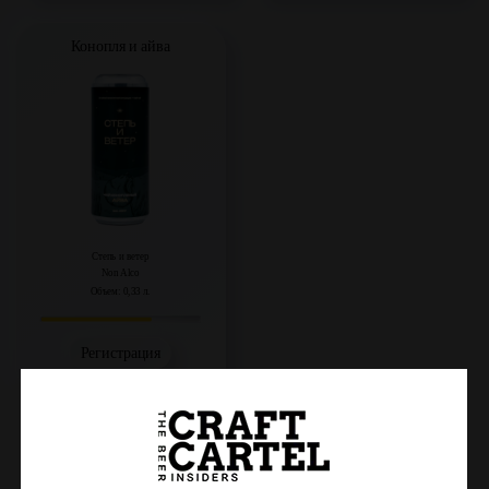
Конопля и айва
Степь и ветер
Non Alco
Объем: 0,33 л.
Регистрация