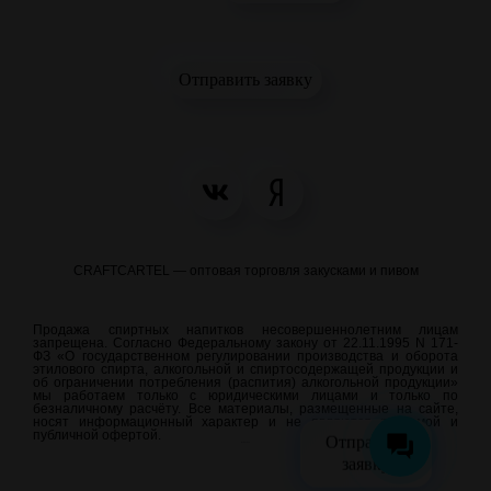
Отправить заявку
CRAFTCARTEL — оптовая торговля закусками и пивом
Продажа спиртных напитков несовершеннолетним лицам
запрещена. Согласно Федеральному закону от 22.11.1995 N 171-
ФЗ «О государственном регулировании производства и оборота
этилового спирта, алкогольной и спиртосодержащей продукции и
об ограничении потребления (распития) алкогольной продукции»
мы работаем только с юридическими лицами и только по
безналичному расчёту. Все материалы, размещенные на сайте,
носят информационный характер и не являются рекламой и
публичной офертой.
Отправить
meraweb.su
заявку