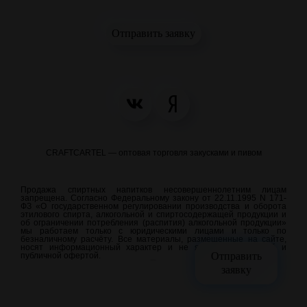
Отправить заявку
CRAFTCARTEL — оптовая торговля закусками и пивом
Продажа спиртных напитков несовершеннолетним лицам
запрещена. Согласно Федеральному закону от 22.11.1995 N 171-
ФЗ «О государственном регулировании производства и оборота
этилового спирта, алкогольной и спиртосодержащей продукции и
об ограничении потребления (распития) алкогольной продукции»
мы работаем только с юридическими лицами и только по
безналичному расчёту. Все материалы, размещенные на сайте,
носят информационный характер и не являются рекламой и
Отправить
публичной офертой.
meraweb.su
заявку