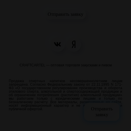
Отправить заявку
CRAFTCARTEL — оптовая торговля закусками и пивом
Продажа спиртных напитков несовершеннолетним лицам
запрещена. Согласно Федеральному закону от 22.11.1995 N 171-
ФЗ «О государственном регулировании производства и оборота
этилового спирта, алкогольной и спиртосодержащей продукции и
об ограничении потребления (распития) алкогольной продукции»
мы работаем только с юридическими лицами и только по
безналичному расчёту. Все материалы, размещенные на сайте,
носят информационный характер и не являются рекламой и
Отправить
публичной офертой.
meraweb.su
заявку