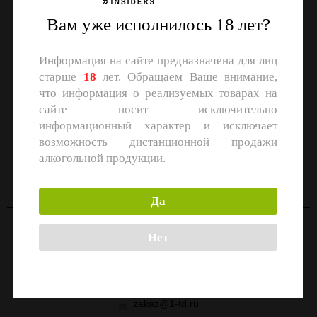
Вам уже исполнилось 18 лет?
Информация на сайте предназначена для лиц
старше
18
лет. Обращаем Ваше внимание,
что информация о реализуемых товарах на
сайте носит исключительно
информационный характер и исключает
возможность дистанционной продажи
СКАЧАЙТЕ ПРИЛОЖЕНИЕ
алкогольной продукции.
Скачать в
Скачать в
App Store
Google Play
Да
Нет
Контакты
Москва, улица Маршала Прошлякова, 26к3с1
+7 (499) 322-21-01
zakaz@1-td.ru