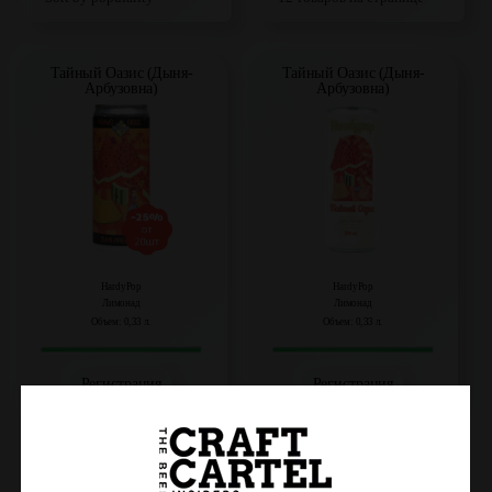
Тайный Оазис (Дыня-
Тайный Оазис (Дыня-
Арбузовна)
Арбузовна)
HardyPop
HardyPop
Лимонад
Лимонад
Объем: 0,33 л.
Объем: 0,33 л.
Регистрация
Регистрация