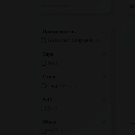
Производитель
Токсовская Сидрерия
1
Тара
Бут
1
Стиль
Сидр Сух.
1
ABV
5
1
Объем
0,375
1