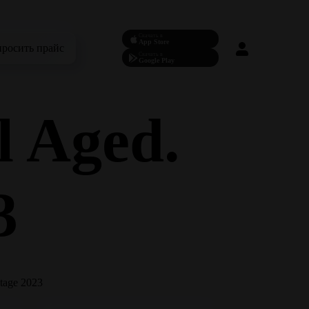
Скачать в
App Store
просить прайс
Скачать в
Google Play
 Aged.
3
tage 2023