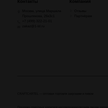
Контакты
Компания
Москва, улица Маршала
Отзывы
Прошлякова, 26к3с1
Партнёрам
+7 (499) 322-21-01
zakaz@1-td.ru
CRAFTCARTEL — оптовая торговля закусками и пивом
Продажа спиртных напитков несовершеннолетним лицам запреще