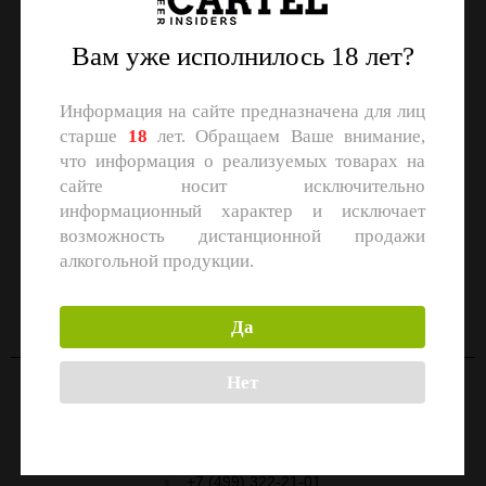
Вам уже исполнилось 18 лет?
Информация на сайте предназначена для лиц
старше
18
лет. Обращаем Ваше внимание,
что информация о реализуемых товарах на
сайте носит исключительно
информационный характер и исключает
возможность дистанционной продажи
алкогольной продукции.
СКАЧАЙТЕ ПРИЛОЖЕНИЕ
Скачать в
Скачать в
App Store
Google Play
Да
Нет
Контакты
Москва, улица Маршала Прошлякова, 26к3с1
+7 (499) 322-21-01