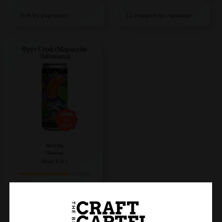
Фрут Сёрф (Маракуйя-
Лаймовна)
HardyPop
Лимонад
Объем: 0,33 л.
Регистрация