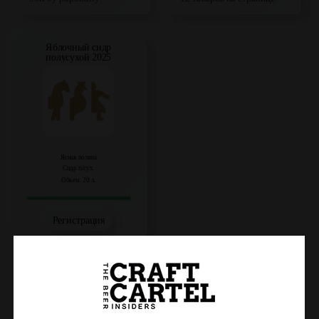
Яблочный сидр
полусухой 2025
Ясная поляна
Сидр п/сух.
Объем: 20 л.
Регистрация