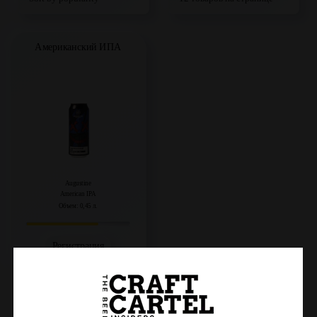
Американский ИПА
Augustine
American IPA
Объем: 0,45 л.
Регистрация