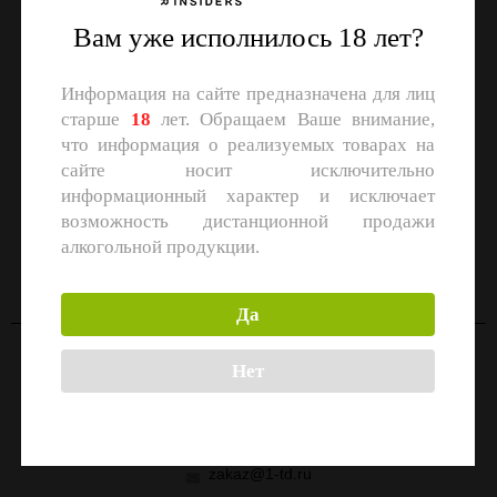
Вам уже исполнилось 18 лет?
Информация на сайте предназначена для лиц
старше
18
лет. Обращаем Ваше внимание,
что информация о реализуемых товарах на
сайте носит исключительно
информационный характер и исключает
возможность дистанционной продажи
СКАЧАЙТЕ ПРИЛОЖЕНИЕ
алкогольной продукции.
Скачать в
Скачать в
App Store
Google Play
Да
Нет
Контакты
Москва, улица Маршала Прошлякова, 26к3с1
+7 (499) 322-21-01
zakaz@1-td.ru