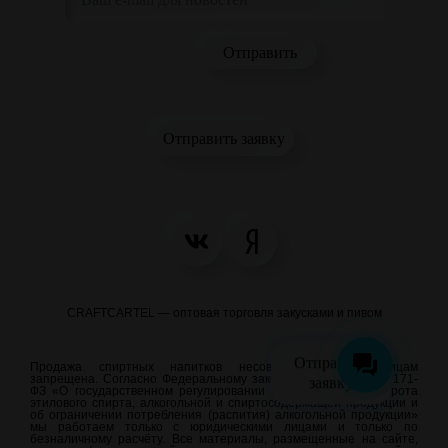
Отправить заявку
CRAFTCARTEL — оптовая торговля закусками и пивом
Отправить
Продажа спиртных напитков несовершеннолетним лицам
запрещена. Согласно Федеральному закону от 22.11.1995 N 171-
заявку
ФЗ «О государственном регулировании производства и оборота
этилового спирта, алкогольной и спиртосодержащей продукции и
об ограничении потребления (распития) алкогольной продукции»
мы работаем только с юридическими лицами и только по
безналичному расчёту. Все материалы, размещенные на сайте,