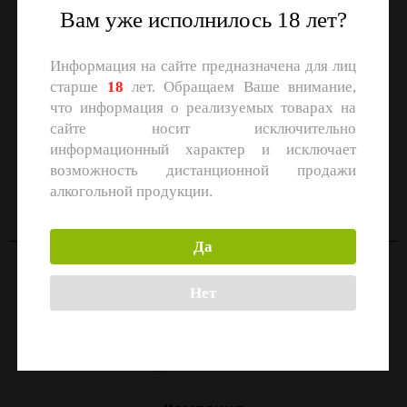
Вам уже исполнилось 18 лет?
Информация на сайте предназначена для лиц
старше
18
лет. Обращаем Ваше внимание,
что информация о реализуемых товарах на
сайте носит исключительно
информационный характер и исключает
СКАЧАЙТЕ ПРИЛОЖЕНИЕ
возможность дистанционной продажи
Скачать в
Скачать в
алкогольной продукции.
App Store
Google Play
Да
Контакты
Нет
Москва, улица Маршала Прошлякова, 26к3с1
+7 (499) 322-21-01
zakaz@1-td.ru