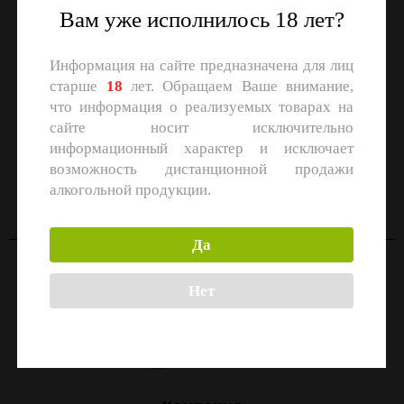
Вам уже исполнилось 18 лет?
Информация на сайте предназначена для лиц
старше
18
лет. Обращаем Ваше внимание,
что информация о реализуемых товарах на
сайте носит исключительно
информационный характер и исключает
СКАЧАЙТЕ ПРИЛОЖЕНИЕ
возможность дистанционной продажи
Скачать в
Скачать в
алкогольной продукции.
App Store
Google Play
Да
Контакты
Нет
Москва, улица Маршала Прошлякова, 26к3с1
+7 (499) 322-21-01
zakaz@1-td.ru