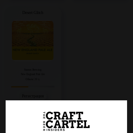
Desert Glitch
Stamm Brewing
New England Pale Ale
Объем: 20 л.
Регистрация