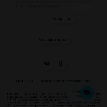
Отправить заявку
CRAFTCARTEL — оптовая торговля закусками и пивом
Отправить
Продажа спиртных напитков несовершеннолетним лицам
заявку
запрещена. Согласно Федеральному закону от 22.11.1995 N 171-
ФЗ «О государственном регулировании производства и оборота
этилового спирта, алкогольной и спиртосодержащей продукции и
об ограничении потребления (распития) алкогольной продукции»