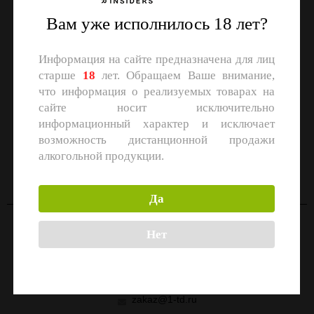
Вам уже исполнилось 18 лет?
Информация на сайте предназначена для лиц
старше
18
лет. Обращаем Ваше внимание,
что информация о реализуемых товарах на
сайте носит исключительно
информационный характер и исключает
возможность дистанционной продажи
СКАЧАЙТЕ ПРИЛОЖЕНИЕ
алкогольной продукции.
Скачать в
Скачать в
App Store
Google Play
Да
Нет
Контакты
Москва, улица Маршала Прошлякова, 26к3с1
+7 (499) 322-21-01
zakaz@1-td.ru