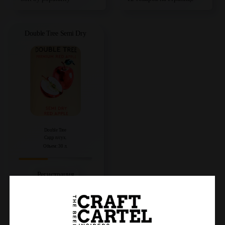
Double Tree Semi Dry
Double Tree
Сидр п/сух.
Объем: 30 л.
Регистрация