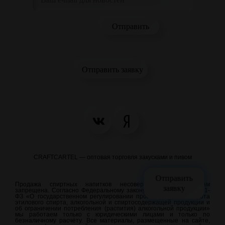
Отправить заявку
CRAFTCARTEL — оптовая торговля закусками и пивом
Отправить
Продажа спиртных напитков несовершеннолетним лицам
заявку
запрещена. Согласно Федеральному закону от 22.11.1995 N 171-
ФЗ «О государственном регулировании производства и оборота
этилового спирта, алкогольной и спиртосодержащей продукции и
об ограничении потребления (распития) алкогольной продукции»
мы работаем только с юридическими лицами и только по
безналичному расчёту. Все материалы, размещенные на сайте,