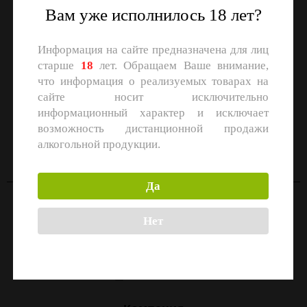
Вам уже исполнилось 18 лет?
Информация на сайте предназначена для лиц
старше
18
лет. Обращаем Ваше внимание,
что информация о реализуемых товарах на
сайте носит исключительно
информационный характер и исключает
СКАЧАЙТЕ ПРИЛОЖЕНИЕ
возможность дистанционной продажи
Скачать в
Скачать в
алкогольной продукции.
App Store
Google Play
Да
Контакты
Нет
Москва, улица Маршала Прошлякова, 26к3с1
+7 (499) 322-21-01
zakaz@1-td.ru