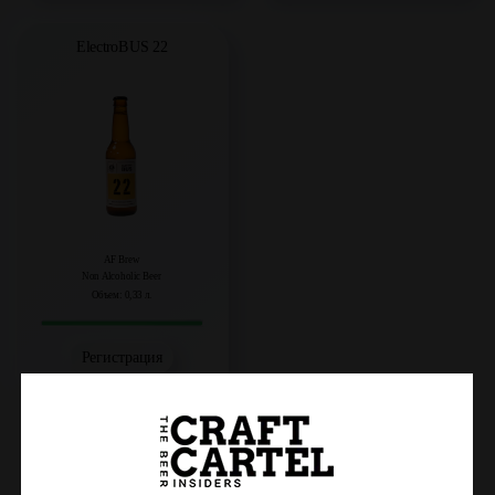
ElectroBUS 22
AF Brew
Non Alcoholic Beer
Объем: 0,33 л.
Регистрация