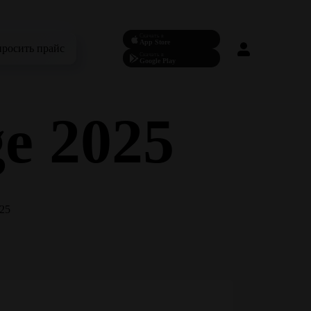
Скачать в
App Store
просить прайс
Скачать в
Google Play
ge 2025
025