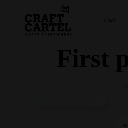
о нас
First 
H
No