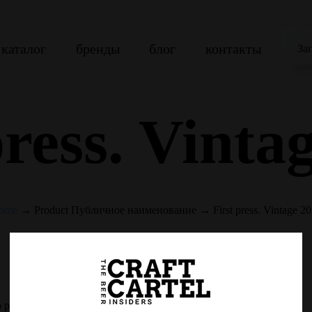
каталог
бренды
блог
контакты
За
press. Vinta
ome
→
Product Публичное наименование
→
First press. Vintage 2
 products were found matching your selection.