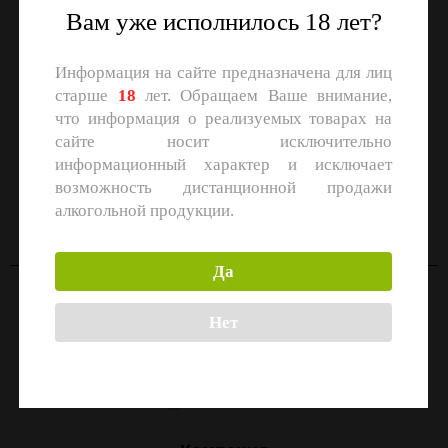
Вам уже исполнилось 18 лет?
Информация на сайте предназначена для лиц
старше
18
лет. Обращаем Ваше внимание,
что информация о реализуемых товарах на
сайте носит исключительно
информационный характер и исключает
СКАЧАЙТЕ ПРИЛОЖЕНИЕ
возможность дистанционной продажи
Скачать в
Скачать в
алкогольной продукции.
App Store
Google Play
Да
Контакты
Нет
Москва, улица Маршала Прошлякова, 26к3с1
+7 (499) 322-21-01
zakaz@1-td.ru