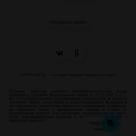
Отправить заявку
CRAFTCARTEL — оптовая торговля закусками и пивом
Продажа спиртных напитков несовершеннолетним лицам
запрещена. Согласно Федеральному закону от 22.11.1995 N 171-
ФЗ «О государственном регулировании производства и оборота
этилового спирта, алкогольной и спиртосодержащей продукции и
об ограничении потребления (распития) алкогольной продукции»
мы работаем только с юридическими лицами и только по
безналичному расчёту. Все материалы, размещенные на сайте,
носят информационный характер и не являются рекламой и
публичной офертой.
Отправить
meraweb.su
заявку