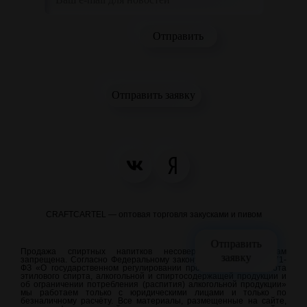
Отправить заявку
CRAFTCARTEL — оптовая торговля закусками и пивом
Отправить
Продажа спиртных напитков несовершеннолетним лицам
заявку
запрещена. Согласно Федеральному закону от 22.11.1995 N 171-
ФЗ «О государственном регулировании производства и оборота
этилового спирта, алкогольной и спиртосодержащей продукции и
об ограничении потребления (распития) алкогольной продукции»
мы работаем только с юридическими лицами и только по
безналичному расчёту. Все материалы, размещенные на сайте,