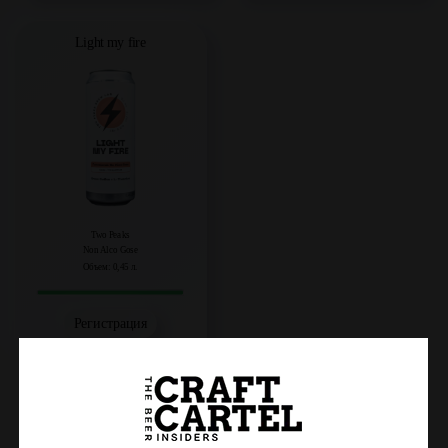
Light my fire
Two Peaks
Non Alco Gose
Объем: 0,45 л.
Регистрация