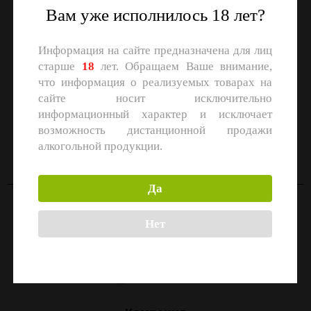
Вам уже исполнилось 18 лет?
Информация на сайте предназначена для лиц
старше
18
лет. Обращаем Ваше внимание,
что информация о реализуемых товарах на
сайте носит исключительно
информационный характер и исключает
СКАЧАЙТЕ ПРИЛОЖЕНИЕ
возможность дистанционной продажи
Скачать в
Скачать в
алкогольной продукции.
App Store
Google Play
Да
Контакты
Нет
Москва, улица Маршала Прошлякова, 26к3с1
+7 (499) 322-21-01
zakaz@1-td.ru