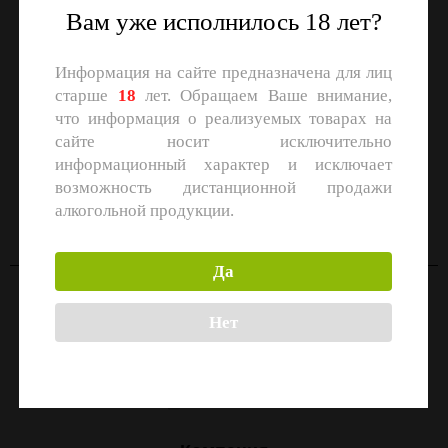
Вам уже исполнилось 18 лет?
Информация на сайте предназначена для лиц
старше
18
лет. Обращаем Ваше внимание,
что информация о реализуемых товарах на
сайте носит исключительно
информационный характер и исключает
СКАЧАЙТЕ ПРИЛОЖЕНИЕ
возможность дистанционной продажи
Скачать в
Скачать в
алкогольной продукции.
App Store
Google Play
Да
Контакты
Нет
Москва, улица Маршала Прошлякова, 26к3с1
+7 (499) 322-21-01
zakaz@1-td.ru