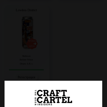
Lowless District
Multtown
Berliner Weisse
Объем: 0,45 л.
Регистрация