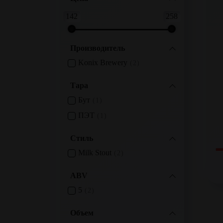
142
258
Производитель
Konix Brewery
2
Тара
Бут
1
ПЭТ
1
Стиль
Milk Stout
2
ABV
5
2
Объем