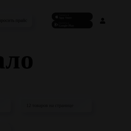
Скачать в
App Store
просить прайс
Скачать в
Google Play
ало