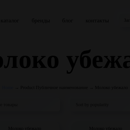
каталог
бренды
блог
контакты
За
локо убеж
Home
→
Product Публичное наименование
→
Молоко убежало
Молоко убежало
Молоко убежало