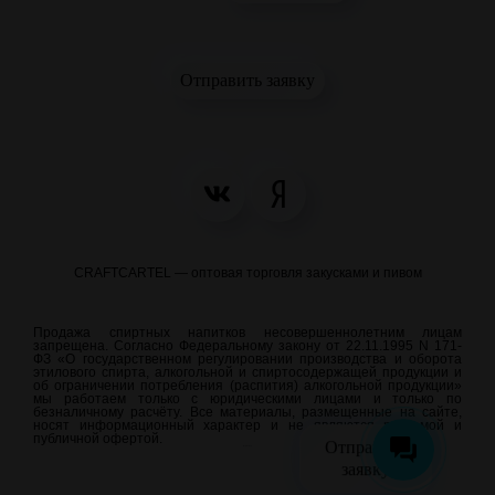
Отправить заявку
CRAFTCARTEL — оптовая торговля закусками и пивом
Продажа спиртных напитков несовершеннолетним лицам
запрещена. Согласно Федеральному закону от 22.11.1995 N 171-
ФЗ «О государственном регулировании производства и оборота
этилового спирта, алкогольной и спиртосодержащей продукции и
об ограничении потребления (распития) алкогольной продукции»
мы работаем только с юридическими лицами и только по
безналичному расчёту. Все материалы, размещенные на сайте,
носят информационный характер и не являются рекламой и
публичной офертой.
Отправить
meraweb.su
заявку