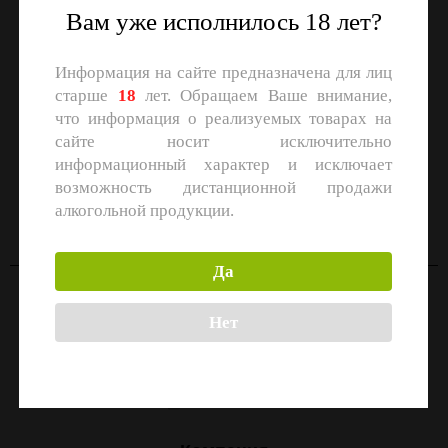
Вам уже исполнилось 18 лет?
Информация на сайте предназначена для лиц
старше
18
лет. Обращаем Ваше внимание,
что информация о реализуемых товарах на
сайте носит исключительно
информационный характер и исключает
СКАЧАЙТЕ ПРИЛОЖЕНИЕ
возможность дистанционной продажи
Скачать в
Скачать в
алкогольной продукции.
App Store
Google Play
Да
Контакты
Нет
Москва, улица Маршала Прошлякова, 26к3с1
+7 (499) 322-21-01
zakaz@1-td.ru