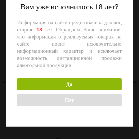
Вам уже исполнилось 18 лет?
Информация на сайте предназначена для лиц
старше
18
лет. Обращаем Ваше внимание,
что информация о реализуемых товарах на
сайте носит исключительно
информационный характер и исключает
СКАЧАЙТЕ ПРИЛОЖЕНИЕ
возможность дистанционной продажи
Скачать в
Скачать в
алкогольной продукции.
App Store
Google Play
Да
Контакты
Нет
Москва, улица Маршала Прошлякова, 26к3с1
+7 (499) 322-21-01
zakaz@1-td.ru