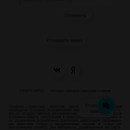
Отправить заявку
CRAFTCARTEL — оптовая торговля закусками и пивом
Отправить
Продажа спиртных напитков несовершеннолетним лицам
запрещена. Согласно Федеральному закону от 22.11.1995 N 171-
заявку
ФЗ «О государственном регулировании производства и оборота
этилового спирта, алкогольной и спиртосодержащей продукции и
об ограничении потребления (распития) алкогольной продукции»
мы работаем только с юридическими лицами и только по
безналичному расчёту. Все материалы, размещенные на сайте,