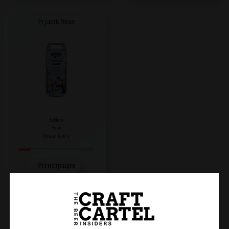
Pryanik Stout
Saldens
Stout
Объем: 0,45 л.
Регистрация