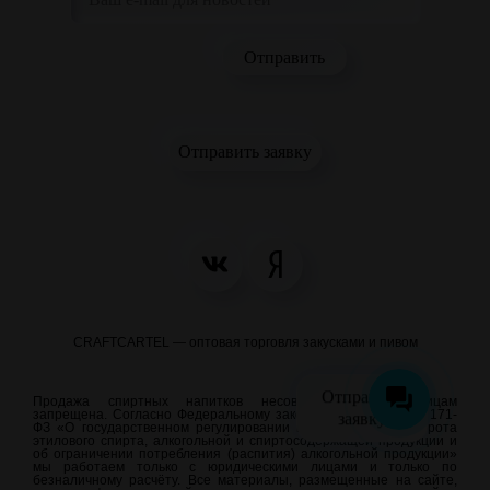
Отправить заявку
CRAFTCARTEL — оптовая торговля закусками и пивом
Отправить
Продажа спиртных напитков несовершеннолетним лицам
запрещена. Согласно Федеральному закону от 22.11.1995 N 171-
заявку
ФЗ «О государственном регулировании производства и оборота
этилового спирта, алкогольной и спиртосодержащей продукции и
об ограничении потребления (распития) алкогольной продукции»
мы работаем только с юридическими лицами и только по
безналичному расчёту. Все материалы, размещенные на сайте,