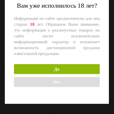
Вам уже исполнилось 18 лет?
Информация на сайте предназначена для лиц
старше
18
лет. Обращаем Ваше внимание,
что информация о реализуемых товарах на
сайте носит исключительно
информационный характер и исключает
СКАЧАЙТЕ ПРИЛОЖЕНИЕ
возможность дистанционной продажи
Скачать в
Скачать в
алкогольной продукции.
App Store
Google Play
Да
Контакты
Нет
Москва, улица Маршала Прошлякова, 26к3с1
+7 (499) 322-21-01
zakaz@1-td.ru