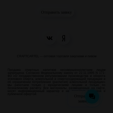
Отправить заявку
CRAFTCARTEL — оптовая торговля закусками и пивом
Продажа спиртных напитков несовершеннолетним лицам
запрещена. Согласно Федеральному закону от 22.11.1995 N 171-
ФЗ «О государственном регулировании производства и оборота
этилового спирта, алкогольной и спиртосодержащей продукции и
об ограничении потребления (распития) алкогольной продукции»
мы работаем только с юридическими лицами и только по
безналичному расчёту. Все материалы, размещенные на сайте,
носят информационный характер и не являются рекламой и
публичной офертой.
Отправить
meraweb.su
заявку