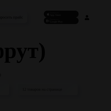
Скачать в
App Store
просить прайс
Скачать в
Google Play
фрут)
)