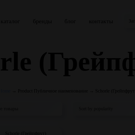
каталог
бренды
блог
контакты
За
rle (Грейп
Home
→
Product Публичное наименование
→
Schorle (Грейпфрут
Schorle (Грейпфрут)