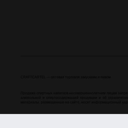
CRAFTCARTEL — оптовая торговля закусками и пивом
Продажа спиртных напитков несовершеннолетним лицам запреще
алкогольной и спиртосодержащей продукции и об ограничении
материалы, размещенные на сайте, носят информационный хара