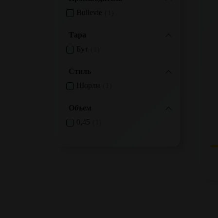
Bullevie
1
Тара
Бут
1
Стиль
Шорли
1
Объем
0,45
1