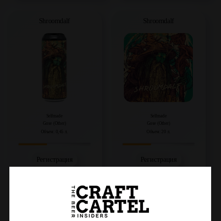
Shroomdalf
Shroomdalf
Selfmade
Selfmade
Gose (Other)
Gose (Other)
Объем: 0,45 л.
Объем: 20 л.
Регистрация
Регистрация