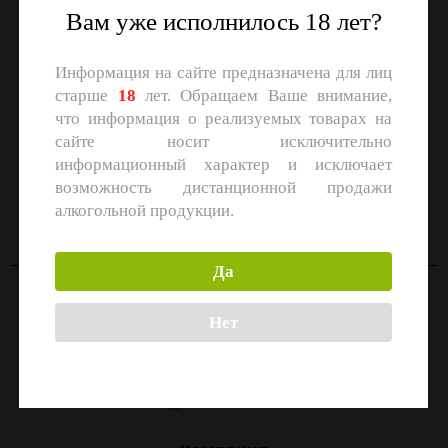
Вам уже исполнилось 18 лет?
Информация на сайте предназначена для лиц
старше
18
лет. Обращаем Ваше внимание,
что информация о реализуемых товарах на
сайте носит исключительно
информационный характер и исключает
СКАЧАЙТЕ ПРИЛОЖЕНИЕ
возможность дистанционной продажи
Скачать в
Скачать в
алкогольной продукции.
App Store
Google Play
Да
Контакты
Нет
Москва, улица Маршала Прошлякова, 26к3с1
+7 (499) 322-21-01
zakaz@1-td.ru