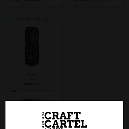
The Forge: HBC 682
Selfmade
DIPA
Объем: 0,45 л.
Регистрация