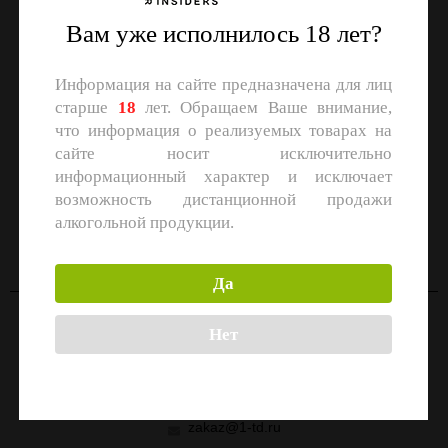
Вам уже исполнилось 18 лет?
Информация на сайте предназначена для лиц
старше
18
лет. Обращаем Ваше внимание,
что информация о реализуемых товарах на
сайте носит исключительно
информационный характер и исключает
возможность дистанционной продажи
СКАЧАЙТЕ ПРИЛОЖЕНИЕ
алкогольной продукции.
Скачать в
Скачать в
App Store
Google Play
Да
Нет
Контакты
Москва, улица Маршала Прошлякова, 26к3с1
+7 (499) 322-21-01
zakaz@1-td.ru