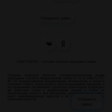
Отправить заявку
CRAFTCARTEL — оптовая торговля закусками и пивом
Продажа спиртных напитков несовершеннолетним лицам
запрещена. Согласно Федеральному закону от 22.11.1995 N 171-
ФЗ «О государственном регулировании производства и оборота
этилового спирта, алкогольной и спиртосодержащей продукции и
об ограничении потребления (распития) алкогольной продукции»
мы работаем только с юридическими лицами и только по
безналичному расчёту. Все материалы, размещенные на сайте,
носят информационный характер и не являются рекламой и
Отправить
публичной офертой.
meraweb.su
заявку