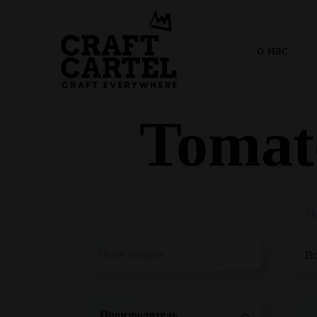
о нас
Tomato
H
Производитель