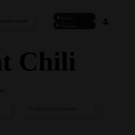
Скачать в
App Store
просить прайс
Скачать в
Google Play
t Chili
ili