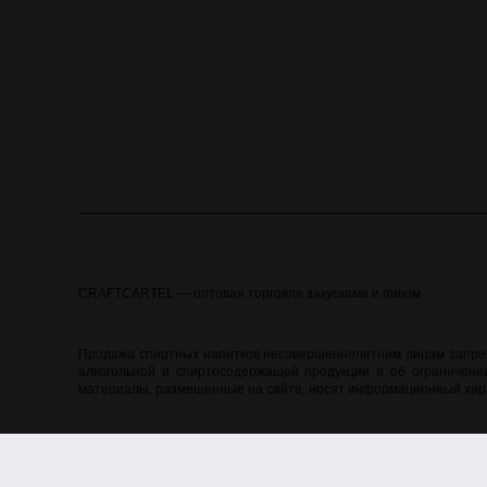
CRAFTCARTEL — оптовая торговля закусками и пивом
Продажа спиртных напитков несовершеннолетним лицам запреще
алкогольной и спиртосодержащей продукции и об ограничении
материалы, размещенные на сайте, носят информационный хара