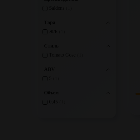
Saldens
1
Тара
Ж/б
1
Стиль
Tomato Gose
1
ABV
5
1
Объем
0,45
1