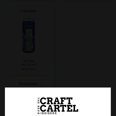
Ultramarin
Big Village
West Coast APA
Объем: 0,45 л.
Регистрация