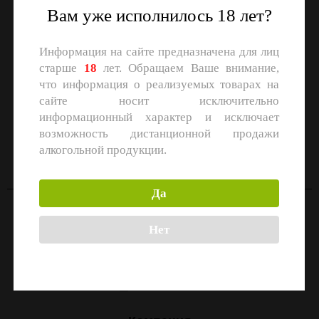
Вам уже исполнилось 18 лет?
Информация на сайте предназначена для лиц
старше
18
лет. Обращаем Ваше внимание,
что информация о реализуемых товарах на
сайте носит исключительно
информационный характер и исключает
СКАЧАЙТЕ ПРИЛОЖЕНИЕ
возможность дистанционной продажи
Скачать в
Скачать в
алкогольной продукции.
App Store
Google Play
Да
Контакты
Нет
Москва, улица Маршала Прошлякова, 26к3с1
+7 (499) 322-21-01
zakaz@1-td.ru