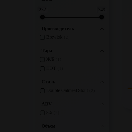
232
349
Производитель
Brewlok
2
Тара
Ж/б
1
ПЭТ
1
Стиль
Double Oatmeal Stout
2
ABV
8,6
2
Объем