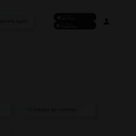
Скачать в
App Store
просить прайс
Скачать в
Google Play