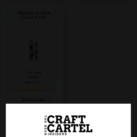
Blackberry & Black
Currant Bochet
Степь и ветер
Melomel
Объем: 0,45 л.
Регистрация