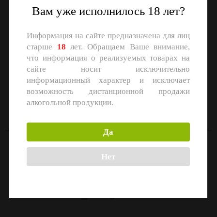
Вам уже исполнилось 18 лет?
Информация на сайте предназначена для лиц
старше
18
лет. Обращаем Ваше внимание,
что информация о реализуемых товарах на
сайте носит исключительно
информационный характер и исключает
СКАЧАЙТЕ ПРИЛОЖЕНИЕ
возможность дистанционной продажи
Скачать в
Скачать в
алкогольной продукции.
App Store
Google Play
Да
Контакты
Нет
Москва, улица Маршала Прошлякова, 26к3с1
+7 (499) 322-21-01
zakaz@1-td.ru