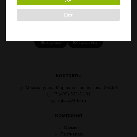
Нет
СКАЧАЙТЕ ПРИЛОЖЕНИЕ
Скачать в
Скачать в
App Store
Google Play
Контакты
Москва, улица Маршала Прошлякова, 26к3с1
+7 (499) 322-21-01
zakaz@1-td.ru
Компания
Отзывы
Партнёрам