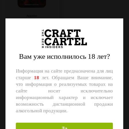
Augustine
Porter
Объем: 20 л.
Регистрация
Вам уже исполнилось 18 лет?
Информация на сайте предназначена для лиц
старше
18
лет. Обращаем Ваше внимание,
что информация о реализуемых товарах на
сайте носит исключительно
информационный характер и исключает
возможность дистанционной продажи
алкогольной продукции.
Да