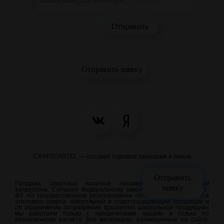
Отправить заявку
CRAFTCARTEL — оптовая торговля закусками и пивом
Отправить
Продажа спиртных напитков несовершеннолетним лицам
заявку
запрещена. Согласно Федеральному закону от 22.11.1995 N 171-
ФЗ «О государственном регулировании производства и оборота
этилового спирта, алкогольной и спиртосодержащей продукции и
об ограничении потребления (распития) алкогольной продукции»
мы работаем только с юридическими лицами и только по
безналичному расчёту. Все материалы, размещенные на сайте,