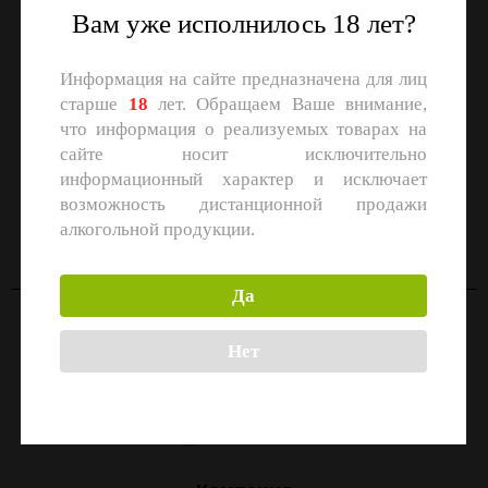
Вам уже исполнилось 18 лет?
Информация на сайте предназначена для лиц
старше
18
лет. Обращаем Ваше внимание,
что информация о реализуемых товарах на
сайте носит исключительно
информационный характер и исключает
СКАЧАЙТЕ ПРИЛОЖЕНИЕ
возможность дистанционной продажи
Скачать в
Скачать в
алкогольной продукции.
App Store
Google Play
Да
Контакты
Нет
Москва, улица Маршала Прошлякова, 26к3с1
+7 (499) 322-21-01
zakaz@1-td.ru