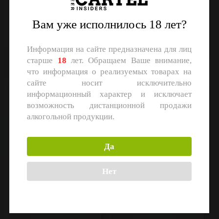
Konix Brewery
Konix Brewery
Milk Stout
Tomato Gose
Объем: 0,45 л.
Объем: 0,45 л.
Вам уже исполнилось 18 лет?
Регистрация
Регистрация
Информация на сайте предназначена для лиц
старше
18
лет. Обращаем Ваше внимание,
что информация о реализуемых товарах на
сайте носит исключительно
Mako
Ice cream Strawberry
информационный характер и исключает
Banana
возможность дистанционной продажи
алкогольной продукции.
Да
Нет
Selfmade
Konix Brewery
APA
Pastry Sour Ale
Объем: 0,45 л.
Объем: 0,45 л.