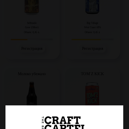
Selfmade
Big Village
Gose (Other)
West Coast APA
Объем: 0,45 л.
Объем: 0,45 л.
Регистрация
Регистрация
Молоко убежало
TOM`Z KICK