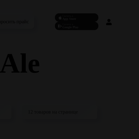
Скачать в
App Store
просить прайс
Скачать в
Google Play
Ale