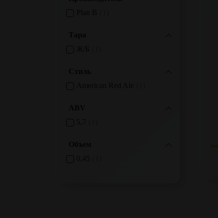
Plan B
1
Тара
Ж/б
1
Стиль
American Red Ale
1
ABV
5,7
1
Объем
0,45
1