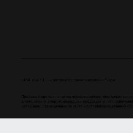
CRAFTCARTEL — оптовая торговля закусками и пивом
Продажа спиртных напитков несовершеннолетним лицам запреще
алкогольной и спиртосодержащей продукции и об ограничении
материалы, размещенные на сайте, носят информационный хара