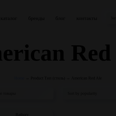
каталог
бренды
блог
контакты
За
erican Red 
Home
→
Product Тип (стиль)
→
American Red Ale
Bathory