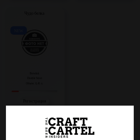
Чудо белка
NEW
Brewlok
Double Stout
Объем: 0,45 л.
Регистрация