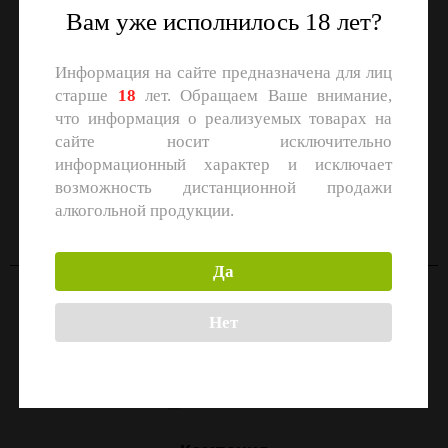
Вам уже исполнилось 18 лет?
Информация на сайте предназначена для лиц
старше
18
лет. Обращаем Ваше внимание,
что информация о реализуемых товарах на
сайте носит исключительно
информационный характер и исключает
СКАЧАЙТЕ ПРИЛОЖЕНИЕ
возможность дистанционной продажи
Скачать в
Скачать в
алкогольной продукции.
App Store
Google Play
Да
Контакты
Нет
Москва, улица Маршала Прошлякова, 26к3с1
+7 (499) 322-21-01
zakaz@1-td.ru