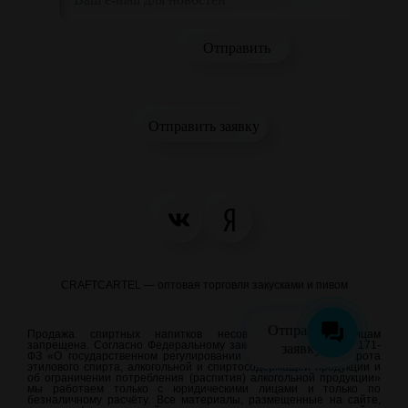
Отправить заявку
CRAFTCARTEL — оптовая торговля закусками и пивом
Отправить
Продажа спиртных напитков несовершеннолетним лицам
запрещена. Согласно Федеральному закону от 22.11.1995 N 171-
заявку
ФЗ «О государственном регулировании производства и оборота
этилового спирта, алкогольной и спиртосодержащей продукции и
об ограничении потребления (распития) алкогольной продукции»
мы работаем только с юридическими лицами и только по
безналичному расчёту. Все материалы, размещенные на сайте,