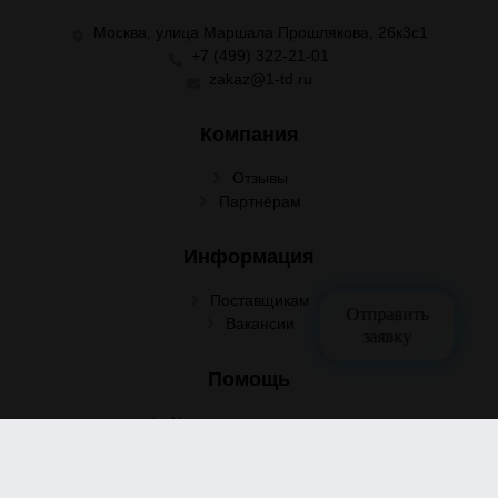
Москва, улица Маршала Прошлякова, 26к3с1
+7 (499) 322-21-01
zakaz@1-td.ru
Компания
Отзывы
Партнёрам
Информация
Поставщикам
Отправить
Вакансии
заявку
Помощь
Условия сотрудничества
Условия доставки
Условия оплаты
Оформление заказа