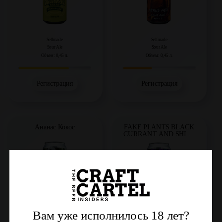
Selfmade
Selfmade
Sour Ale
Sour Ale
Объем: 0,45 л.
Объем: 0,45 л.
Регистрация
Регистрация
Ананас Кокос
FAKE PLANTS BLACK
CURRANT AND SHISO
LEAVES
Вам уже исполнилось 18 лет?