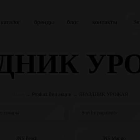
каталог
бренды
блог
контакты
За
ЗДНИК УР
Home
→
Product Вид акции
→
ПРАЗДНИК УРОЖАЯ
JNS Peach
JNS Mango