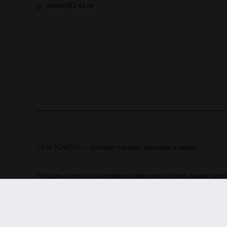
zakaz@1-td.ru
CRAFTCARTEL — оптовая торговля закусками и пивом
Продажа спиртных напитков несовершеннолетним лицам запреще
алкогольной и спиртосодержащей продукции и об ограничении
материалы, размещенные на сайте, носят информационный хара