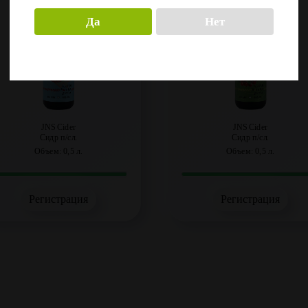
Да
Нет
JNS Cider
JNS Cider
Сидр п/сл.
Сидр п/сл.
Объем: 0,5 л.
Объем: 0,5 л.
Регистрация
Регистрация