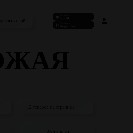
Скачать в
App Store
просить прайс
Скачать в
Google Play
ОЖАЯ
JNS Guava