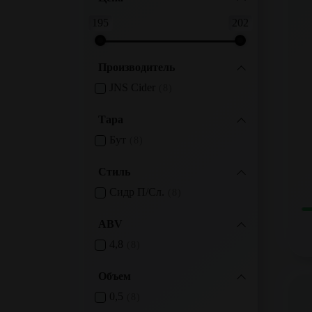
195
202
Производитель
JNS Cider
8
Тара
Бут
8
Стиль
Сидр П/сл.
8
ABV
4,8
8
Объем
0,5
8