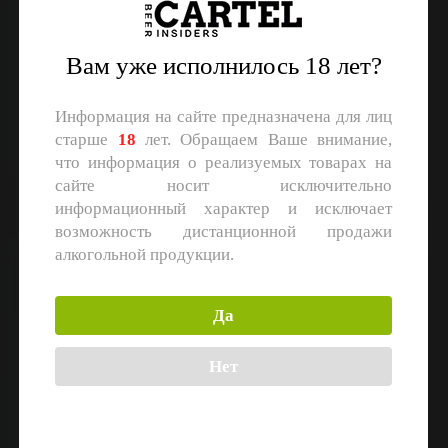
Вам уже исполнилось 18 лет?
Konix Brewery
Konix Brewery
American IPA
Blanche
Объем: 0,45 л.
Объем: 0,45 л.
Информация на сайте предназначена для лиц
старше
18
лет. Обращаем Ваше внимание,
что информация о реализуемых товарах на
Регистрация
Регистрация
сайте носит исключительно
информационный характер и исключает
возможность дистанционной продажи
алкогольной продукции.
Konix Hefeweizen
Crazy Moose
NEW
Да
Нет