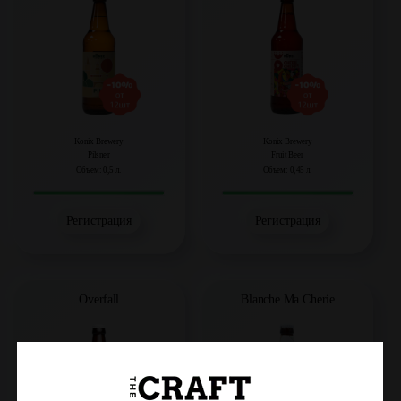
Konix Brewery
Konix Brewery
Pilsner
Fruit Beer
Объем: 0,5 л.
Объем: 0,45 л.
Регистрация
Регистрация
Overfall
Blanche Ma Cherie