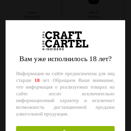
Bullevie
Bullevie
Non Alco Cider
Poire/Перри
Объем: 0,45 л.
Объем: 0,45 л.
Регистрация
Регистрация
Вам уже исполнилось 18 лет?
Petit (Berries)
1883 Cidre Naturel demi-
sec
Информация на сайте предназначена для лиц
старше
18
лет. Обращаем Ваше внимание,
что информация о реализуемых товарах на
сайте носит исключительно
информационный характер и исключает
возможность дистанционной продажи
алкогольной продукции.
Bullevie
Bullevie
Non Alco Cider
Сидр п/сл.
Объем: 0,45 л.
Объем: 0,75 л.