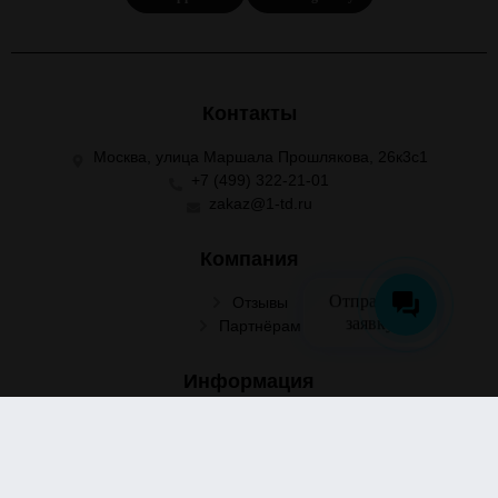
Контакты
Москва, улица Маршала Прошлякова, 26к3с1
+7 (499) 322-21-01
zakaz@1-td.ru
Компания
Отправить
Отзывы
заявку
Партнёрам
Информация
Поставщикам
Вакансии