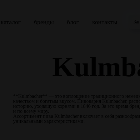
каталог
бренды
блог
контакты
За
Kulmb
**Kulmbacher** — это воплощение традиционного немецк
качеством и богатым вкусом. Пивоварня Kulmbacher, расп
историю, уходящую корнями в 1846 год. За это время брен
и по всему миру.
Ассортимент пива Kulmbacher включает в себя разнообраз
уникальными характеристиками.