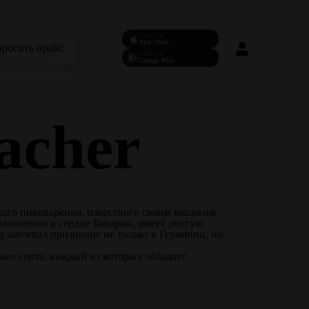
Скачать в
App Store
просить прайс
Скачать в
Google Play
acher
ого пивоварения, известного своим высоким
оложенная в сердце Баварии, имеет долгую
д завоевал признание не только в Германии, но
ные сорта, каждый из которых обладает