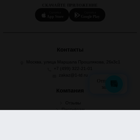
СКАЧАЙТЕ ПРИЛОЖЕНИЕ
Скачать в
Скачать в
App Store
Google Play
Контакты
Москва, улица Маршала Прошлякова, 26к3с1
+7 (499) 322-21-01
zakaz@1-td.ru
Отправить
заявку
Компания
Отзывы
Партнёрам
Информация
Поставщикам