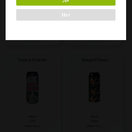
Plan B
Plan B
APA
Pilsner
Нет
Объем: 0,45 л.
Объем: 30 л.
Регистрация
Регистрация
Tropical Painkiller
Murquell Pilsner
Plan B
Plan B
DIPA
Pilsner
Объем: 0,45 л.
Объем: 0,45 л.