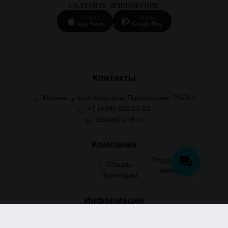
СКАЧАЙТЕ ПРИЛОЖЕНИЕ
Скачать в
Скачать в
App Store
Google Play
Контакты
Москва, улица Маршала Прошлякова, 26к3с1
+7 (499) 322-21-01
zakaz@1-td.ru
Компания
Отправить
Отзывы
заявку
Партнёрам
Информация
Поставщикам