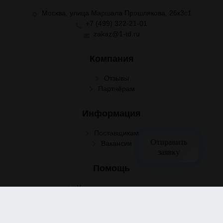
Москва, улица Маршала Прошлякова, 26к3с1
+7 (499) 322-21-01
zakaz@1-td.ru
Компания
Отзывы
Партнёрам
Информация
Поставщикам
Отправить
Вакансии
заявку
Помощь
Условия сотрудничества
Условия доставки
Условия оплаты
Оформление заказа