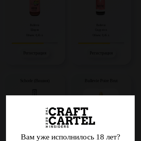
Bullevie
Bullevie
Шорли
Сидр п/сл.
Объем: 0,45 л.
Объем: 0,45 л.
Регистрация
Регистрация
Schorle (Вишня)
Bullevie Poire Brut
Вам уже исполнилось 18 лет?