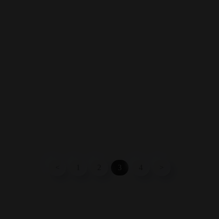
<
1
2
3
4
>