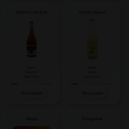
Bullevie Cidre Rosè
Schorle (Шорли)
Bullevie
Bullevie
Сидр п/сух.
Шорли
Объем: 0,75 л.
Объем: 0,45 л.
Регистрация
Регистрация
Mango
Pomegranate