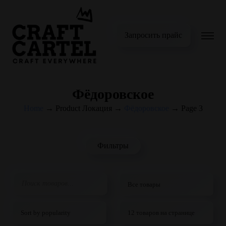
Запросить прайс
Фёдоровское
Home
→
Product Локация
→
Фёдоровское
→
Page 3
Фильтры