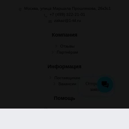
Москва, улица Маршала Прошлякова, 26к3с1
+7 (499) 322-21-01
zakaz@1-td.ru
Компания
Отзывы
Партнёрам
Информация
Поставщикам
Отправить
Вакансии
заявку
Помощь
Условия сотрудничества
Условия доставки
Условия оплаты
Оформление заказа