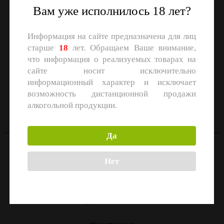
Вам уже исполнилось 18 лет?
Информация на сайте предназначена для лиц
старше
18
лет. Обращаем Ваше внимание,
что информация о реализуемых товарах на
сайте носит исключительно
информационный характер и исключает
СКАЧАЙТЕ ПРИЛОЖЕНИЕ
возможность дистанционной продажи
Скачать в
Скачать в
алкогольной продукции.
App Store
Google Play
Да
Контакты
Нет
Москва, улица Маршала Прошлякова, 26к3с1
+7 (499) 322-21-01
zakaz@1-td.ru